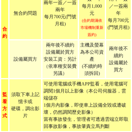
兩年一簽／一簽
每月1,000
／一簽兩
兩年
無合約問題
元
年
每月700元(門號
每月700元
(合約期滿依
月租)
(門號月租)
市場機制重新
合
簽約)
約
兩年後不續約
主機及螢幕
兩年後不
設備屬於買方
為本公司資
續約
設備屬買方
安裝工資：另計
產
設備屬於
（依車種安裝費
(不續約時
買方
另議）
須拆回)
可使用電腦或手機APP監看，使用電腦可
調閱1個月以上影像（本公司伺服器，雲
監
須取下車上記
端儲存
看
憶卡或
1個月內影像，即使車上設備全毀或遭破
方
硬碟，調出影
壞，仍然調閱歷史影像）
式
片
當有事故發生，管理者可透過雲端立即取
回事故影像，事故肇責立馬判斷