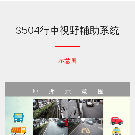
S504行車視野輔助系統
示意圖