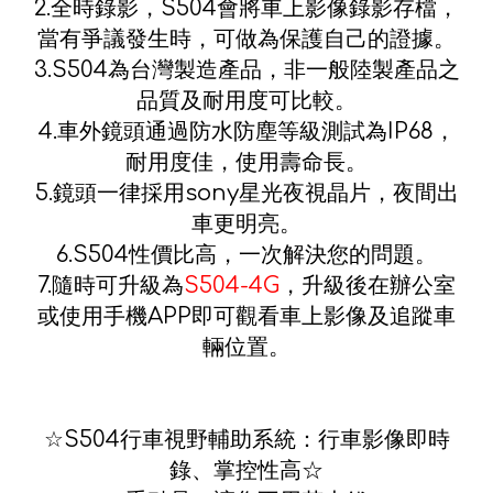
2.全時錄影，S504會將車上影像錄影存檔，
當有爭議發生時，可做為保護自己的證據。
3.S504為台灣製造產品，非一般陸製產品之
品質及耐用度可比較。
4.車外鏡頭通過防水防塵等級測試為IP68，
耐用度佳，使用壽命長。
5.鏡頭一律採用sony星光夜視晶片，夜間出
車更明亮。
6.S504性價比高，一次解決您的問題。
7.隨時可升級為
S504-4G
，升級後在辦公室
或使用手機APP即可觀看車上影像及追蹤車
輛位置。
☆S504行車視野輔助系統：行車影像即時
錄、掌控性高☆