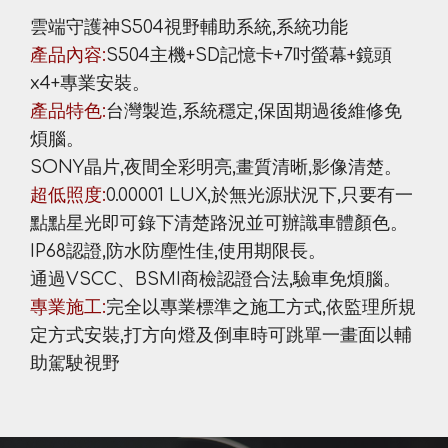
雲端守護神S504視野輔助系統,系統功能
產品內容:
S504主機+SD記憶卡+7吋螢幕+鏡頭
x4+專業安裝。
產品特色:
台灣製造,系統穩定,保固期過後維修免
煩腦。
SONY晶片,夜間全彩明亮,畫質清晰,影像清楚。
超低照度:
0.00001 LUX,於無光源狀況下,只要有一
點點星光即可錄下清楚路況並可辦識車體顏色。
IP68認證,防水防塵性佳,使用期限長。
通過VSCC、BSMI商檢認證合法,驗車免煩腦。
專業施工:
完全以專業標準之施工方式,依監理所規
定方式安裝,打方向燈及倒車時可跳單一畫面以輔
助駕駛視野