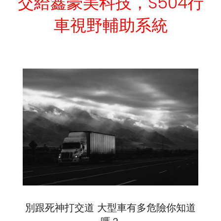
交給鑫豪美科技，S504行
車視野輔助系統
別跟死神打交道 大型車有多危險你知道