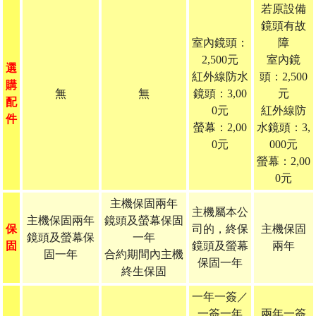
若原設備
鏡頭有故
室內鏡頭：
障
2,500元
室內鏡
選
紅外線防水
頭：2,500
購
無
無
鏡頭：3,00
元
配
0元
紅外線防
件
螢幕：2,00
水鏡頭：3,
0元
000元
螢幕：2,00
0元
主機保固兩年
主機屬本公
主機保固兩年
鏡頭及螢幕保固
保
司的，終保
主機保固
鏡頭及螢幕保
一年
固
鏡頭及螢幕
兩年
固一年
合約期間內主機
保固一年
終生保固
一年一簽／
一簽一年
兩年一簽