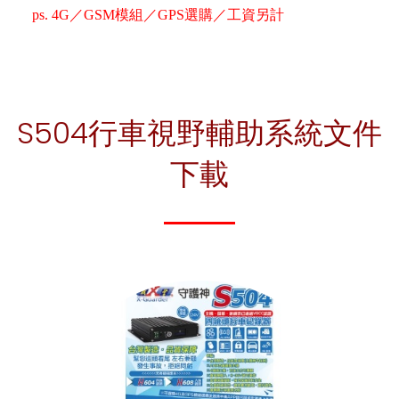
ps. 4G／GSM模組／GPS選購／工資另計
S504行車視野輔助系統文件
下載