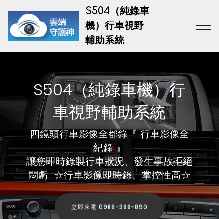
S504（純錄車
機）行車視野
輔助系統
S504（純錄車機）行
車視野輔助系統
四鏡頭行車影像全都錄『 行車影像全
紀錄 』
讓您即時錄製行車狀況、發生事故拒絕
悶虧 ☆行車影像即時錄、掌控性高☆
立即來電 0988-388-890