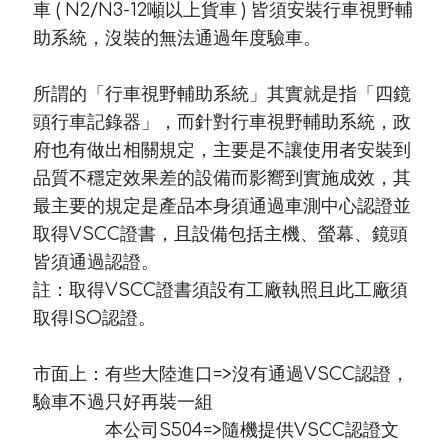
車 ( N2/N3-12噸以上貨車 ) 皆須安裝行車視野輔
助系統，沒裝的無法通過年度驗車。
所謂的「行車視野輔助系統」其實就是指「四鏡
頭行車記錄器」，而針對行車視野輔助系統，政
府也有做出相關規定，主要是不讓使用者安裝到
品質不穩定效果差的設備而影嚮到實施成效，其
最主要的規定是產品本身須通過車測中心認證並
取得VSCC證書，且設備包括主機、螢幕、鏡頭
皆須通過認證。
註：取得VSCC證書須設有工廠執照且此工廠須
取得ISO認證。
市面上：有些大陸進口=>沒有通過VSCC認證，
驗車不過只好再裝一組
本公司S504=>隨機提供VSCC認證文