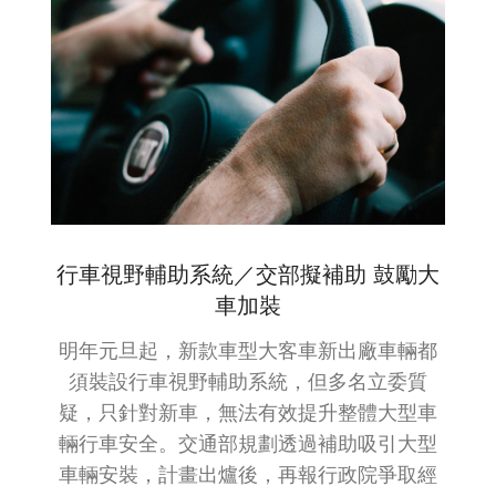
行車視野輔助系統／交部擬補助 鼓勵大
車加裝
明年元旦起，新款車型大客車新出廠車輛都
須裝設行車視野輔助系統，但多名立委質
疑，只針對新車，無法有效提升整體大型車
輛行車安全。交通部規劃透過補助吸引大型
車輛安裝，計畫出爐後，再報行政院爭取經