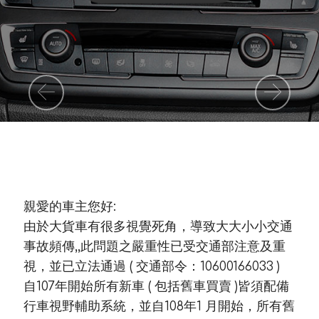
Previous
Nex
親愛的車主您好:
由於大貨車有很多視覺死角，導致大大小小交通
事故頻傳,,此問題之嚴重性已受交通部注意及重
視，並已立法通過 ( 交通部令：10600166033 )
自107年開始所有新車 ( 包括舊車買賣 )皆須配備
行車視野輔助系統，並自108年1 月開始，所有舊