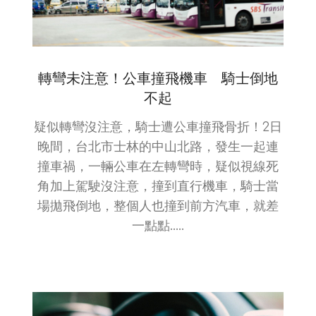
轉彎未注意！公車撞飛機車 騎士倒地
不起
疑似轉彎沒注意，騎士遭公車撞飛骨折！2日
晚間，台北市士林的中山北路，發生一起連
撞車禍，一輛公車在左轉彎時，疑似視線死
角加上駕駛沒注意，撞到直行機車，騎士當
場拋飛倒地，整個人也撞到前方汽車，就差
一點點.....