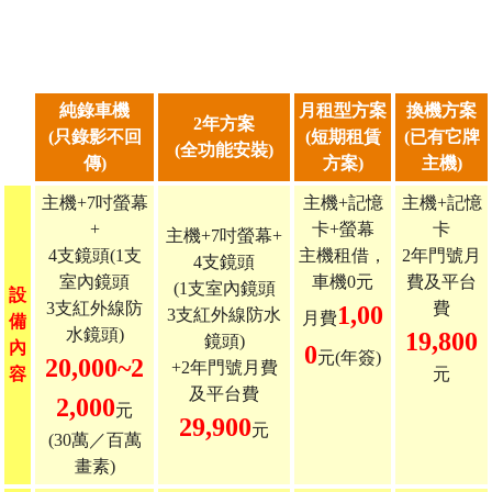
純錄車機
月租型方案
換機方案
2年方案
(只錄影不回
(短期租賃
(已有它牌
(全功能安裝)
傳)
方案)
主機)
主機+7吋螢幕
主機+記憶
主機+記憶
+
卡+螢幕
卡
主機+7吋螢幕+
4支鏡頭(1支
主機租借，
2年門號月
4支鏡頭
室內鏡頭
車機0元
費及平台
(1支室內鏡頭
設
3支紅外線防
費
1,00
3支紅外線防水
月費
備
水鏡頭)
19,800
鏡頭)
內
0
元(年簽)
20,000~2
+2年門號月費
容
元
及平台費
2,000
元
29,900
元
(30萬／百萬
畫素)